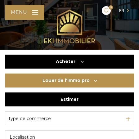
0
FR
MENU
Acheter
Louer
de l'immo pro
De l'ancien
Du neuf
Estimer
à l'année
De l'immo pro
De l'immo pro
Type de commerce