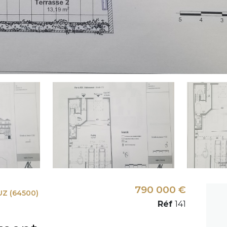
790 000 €
UZ (64500)
Réf
141