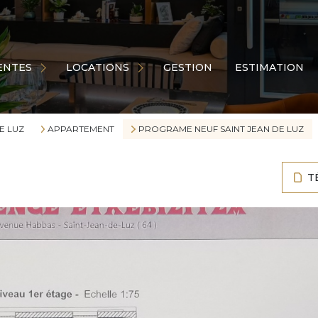
ps de coeur
Appartements
sons
Maisons
ENTES
LOCATIONS
GESTION
ESTIMATION
artements
Commerces
ains
Garages
ages
E LUZ
APPARTEMENT
PROGRAME NEUF SAINT JEAN DE LUZ
Autres
res
T