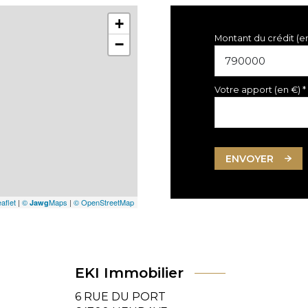
+
Montant du crédit (e
−
Votre apport (en €) *
ENVOYER
aflet
|
©
Maps
|
© OpenStreetMap
Jawg
EKI Immobilier
6 RUE DU PORT