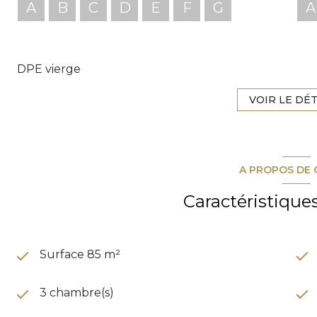
A
B
C
D
E
F
G
A
DPE vierge
VOIR LE DÉT
A PROPOS DE 
Caractéristique
Surface 85 m²
3 chambre(s)