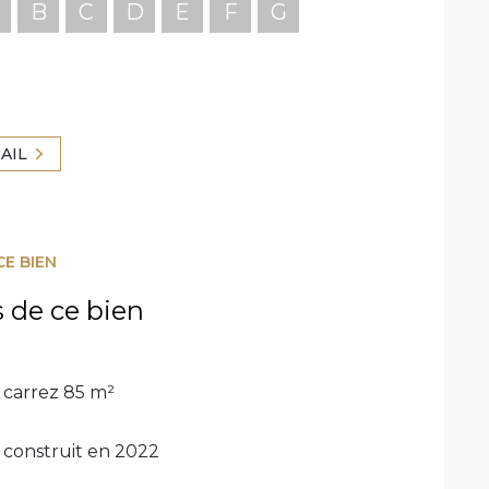
B
C
D
E
F
G
AIL
CE BIEN
s de ce bien
carrez 85 m²
construit en 2022