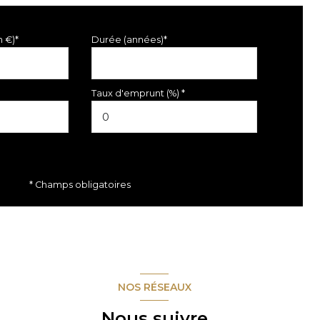
n €)*
Durée (années)*
Taux d'emprunt (%) *
* Champs obligatoires
NOS RÉSEAUX
Nous suivre