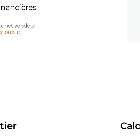
inancières
ix net vendeur
2 000 €
tier
Cal