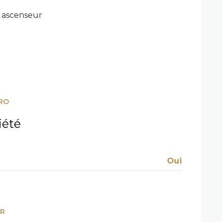
ascenseur
RO
iété
Oui
ER