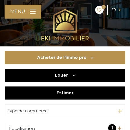
0
FR
MENU
Acheter
de l'immo pro
Louer
De l'ancien
Du neuf
Estimer
à l'année
De l'immo pro
De l'immo pro
Type de commerce
1
Localisation