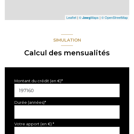
Leaflet
|
©
Maps
|
© OpenStreetMap
Jawg
SIMULATION
Calcul des mensualités
Montant du crédit (en €)*
Durée (années)*
Votre apport (en €) *