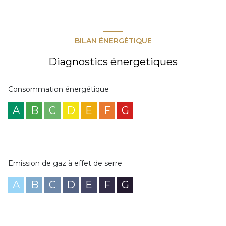
BILAN ÉNERGÉTIQUE
Diagnostics énergetiques
Consommation énergétique
A
B
C
D
E
F
G
Emission de gaz à effet de serre
A
B
C
D
E
F
G