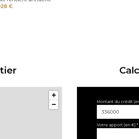
028 €
tier
Cal
+
Montant du crédit (e
−
Votre apport (en €) *