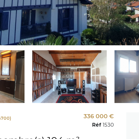
336 000 €
4700)
Réf
1530