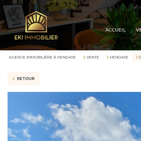
Cou
Mai
ACCUEIL
V
App
Terr
Gar
AGENCE IMMOBILIÈRE À HENDAYE
VENTE
HENDAYE
Aut
RETOUR