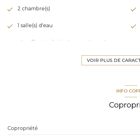
2 chambre(s)
1 salle(s) d'eau
Chauffage individuel : autre (autre)
exposition Ouest
VOIR PLUS DE CARAC
1er étage
INFO COP
balcon
Copropr
Copropriété