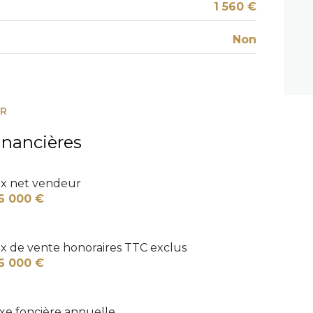
1 560 €
Non
ER
inancières
ix net vendeur
6 000 €
ix de vente honoraires TTC exclus
6 000 €
xe foncière annuelle