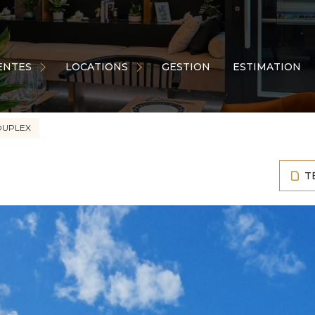
ps de coeur
Appartements
sons
Maisons
ENTES
LOCATIONS
GESTION
ESTIMATION
artements
Commerces
ains
Garages
ages
DUPLEX
Autres
res
T