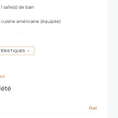
1 salle(s) de bain
cuisine américaine (équipée)
1 parking(s)
2 niveau(x)
TÉRISTIQUES
cave
RO
quartier VILLE
iété
Oui