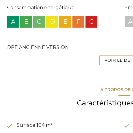
Consommation énergétique
Emi
A
B
C
D
E
F
G
A
DPE ANCIENNE VERSION
VOIR LE DÉT
A PROPOS DE 
Caractéristique
Surface 104 m²