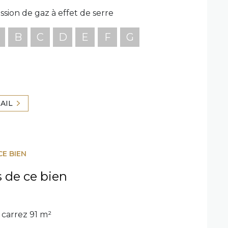
ssion de gaz à effet de serre
B
C
D
E
F
G
AIL
CE BIEN
s de ce bien
carrez 91 m²