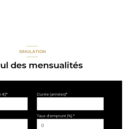
SIMULATION
cul des mensualités
n €)*
Durée (années)*
Taux d'emprunt (%) *