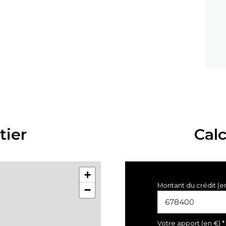
tier
Cal
+
Montant du crédit (e
−
Votre apport (en €) *