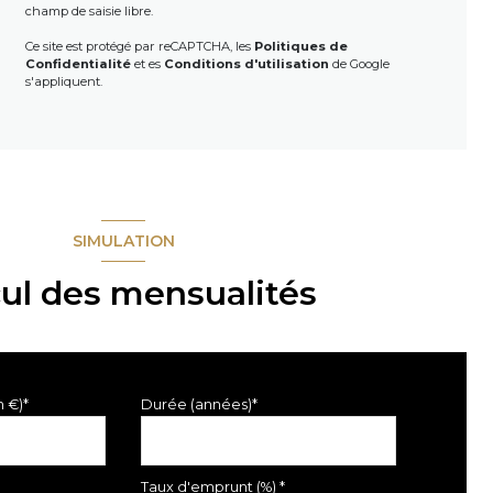
champ de saisie libre.
Ce site est protégé par reCAPTCHA, les
Politiques de
Confidentialité
et es
Conditions d'utilisation
de Google
s'appliquent.
SIMULATION
cul des mensualités
n €)*
Durée (années)*
Taux d'emprunt (%) *