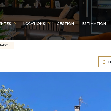
ps de coeur
Appartements
sons
Maisons
ENTES
LOCATIONS
GESTION
ESTIMATION
artements
Commerces
ains
Garages
ages
MAISON
Autres
res
T