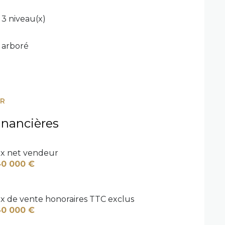
3 niveau(x)
arboré
ER
inancières
ix net vendeur
0 000 €
ix de vente honoraires TTC exclus
0 000 €