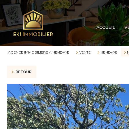
Cou
Mai
ACCUEIL
V
App
Terr
Gar
AGENCE IMMOBILIÈRE À HENDAYE
VENTE
HENDAYE
Aut
RETOUR