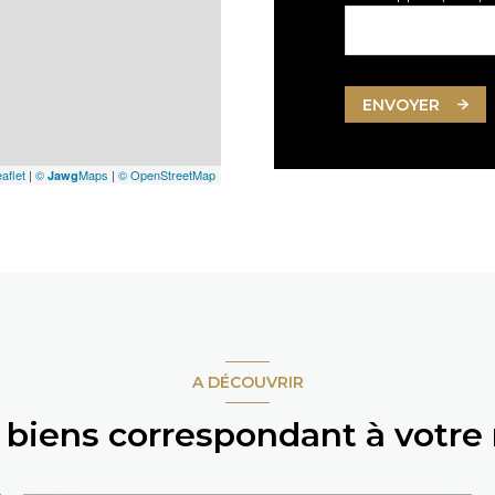
ENVOYER
aflet
|
©
Maps
|
© OpenStreetMap
Jawg
A DÉCOUVRIR
s biens correspondant à votre