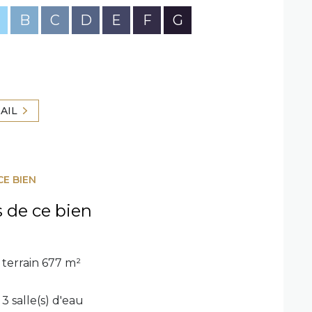
B
C
D
E
F
G
AIL
CE BIEN
s de ce bien
terrain 677 m²
3 salle(s) d'eau