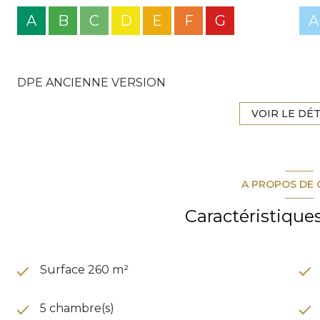
A
B
C
D
E
F
G
A
DPE ANCIENNE VERSION
VOIR LE DÉT
A PROPOS DE 
Caractéristique
Surface 260 m²
5 chambre(s)