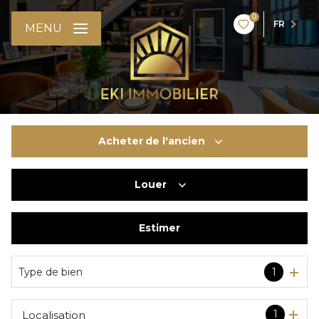
0
FR
MENU
Acheter
de l'ancien
Louer
De l'ancien
Du neuf
Estimer
à l'année
De l'immo pro
De l'immo pro
Type de bien
1
1
Localisation